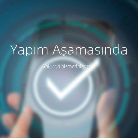
Yapım Aşamasında
Yakında hizmetinizdeyiz