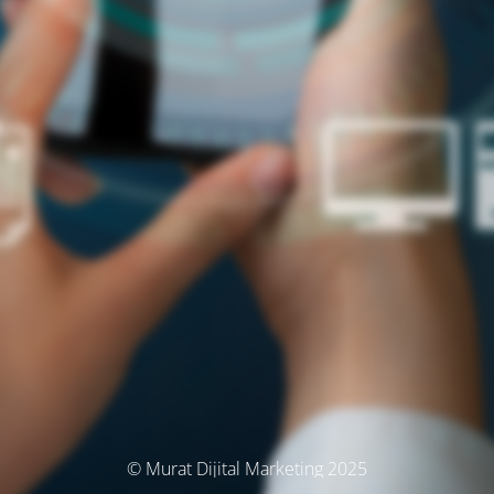
© Murat Dijital Marketing 2025