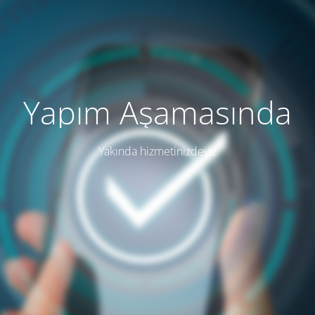
Yapım Aşamasında
Yakında hizmetinizdeyiz