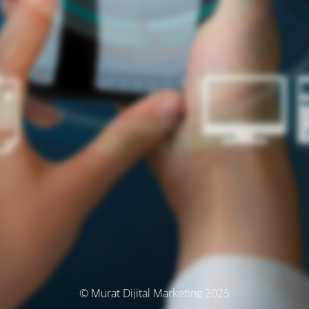
© Murat Dijital Marketing 2025