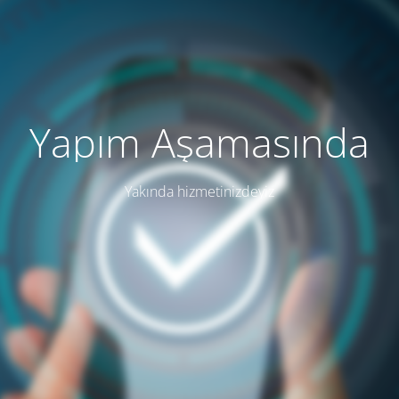
Yapım Aşamasında
Yakında hizmetinizdeyiz