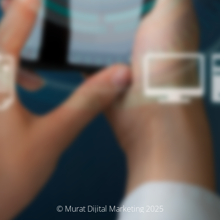
© Murat Dijital Marketing 2025